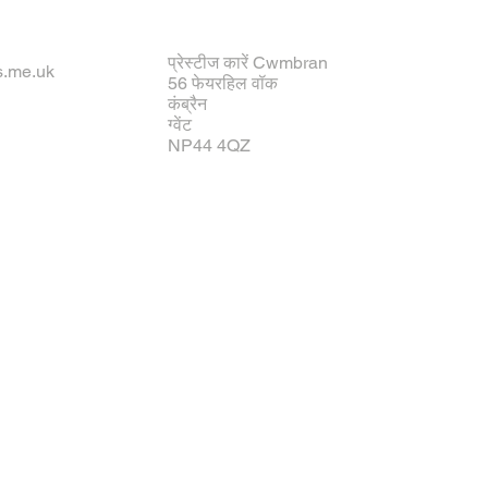
प्रेस्टीज कारें Cwmbran
s.me.uk
56 फेयरहिल वॉक
कंब्रैन
ग्वेंट
NP44 4QZ