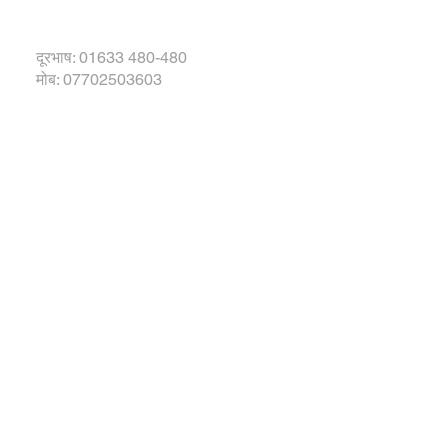
दूरभाष: 01633 480-480
मोब: 07702503603