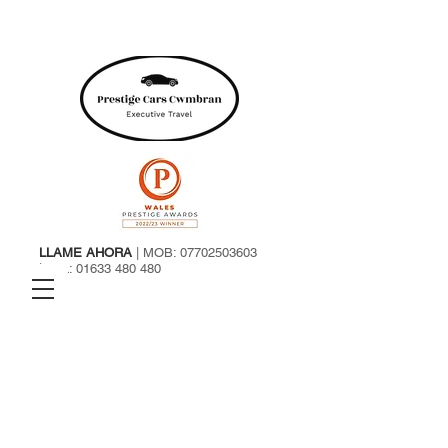
LLAME AHORA
| MOB:
07702503603
| TEL:
01633 480 480