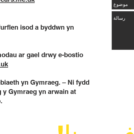
 ffurflen isod a byddwn yn
modau ar gael drwy e-bostio
.uk
iaeth yn Gymraeg. – Ni fydd
g y Gymraeg yn arwain at
.