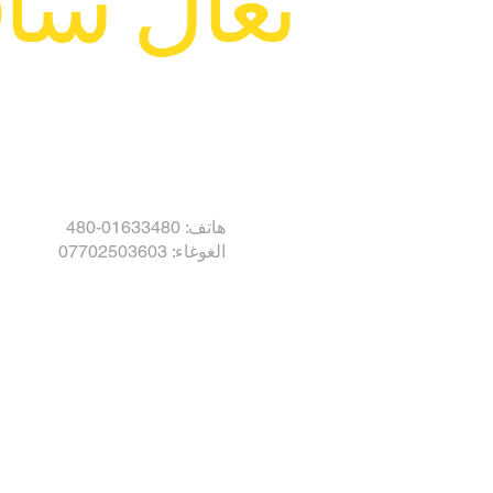
تعال ساف
هاتف: 01633480-480
الغوغاء: 07702503603