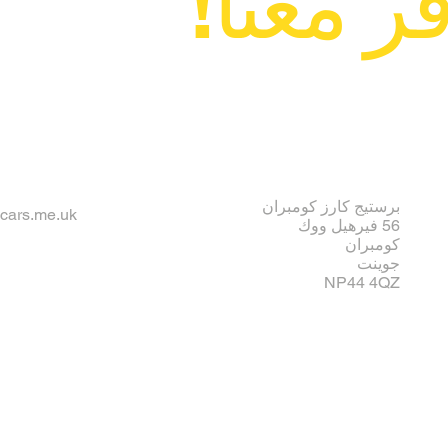
ر معنا!
برستيج كارز كومبران
ecars.me.uk
56 فيرهيل ووك
كومبران
جوينت
NP44 4QZ