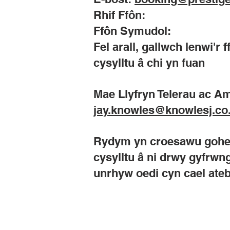
Rhif Ffôn:
Ffôn Symudol:
Fel arall, gallwch lenwi'r
cysylltu â chi yn fuan
Mae Llyfryn Telerau ac A
jay.knowles@knowlesj.co
Rydym yn croesawu goheb
cysylltu â ni drwy gyfrwn
unrhyw oedi cyn cael ateb