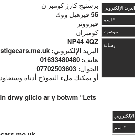
برستيج كارز كومبران
56 فيرهيل ووك
فيرووتر
كومبران
NP44 4QZ
البريد الإلكتروني:
stigecars.me.uk
هاتف: 01633480480
الجوال: 07702503603
أو يمكنك ملء النموذج أدناه وسنعاود 
ein drwy glicio ar y botwm "Lets
cars.me.uk