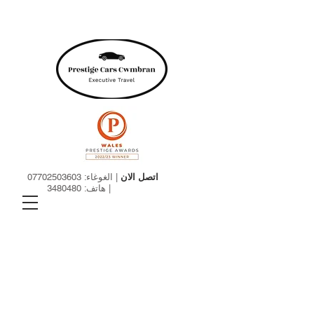
اتصل الان
| الغوغاء:
07702503603
| هاتف:
01633480480