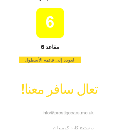
6 مقاعد
العودة إلى قائمة الأسطول
تعال سافر معنا!
info@prestigecars.me.uk
برستيج كارز كومبران
56 فيرهيل ووك
كومبران