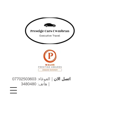
اتصل الان
| الغوغاء:
07702503603
| هاتف:
01633480480