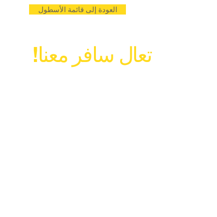
العودة إلى قائمة الأسطول
تعال سافر معنا!
info@prestigecars.me.uk
برستيج كارز كومبران
56 فيرهيل ووك
كومبران
جوينت
NP44 4QZ
هاتف:
01633480-480
الغوغاء:
07702503603